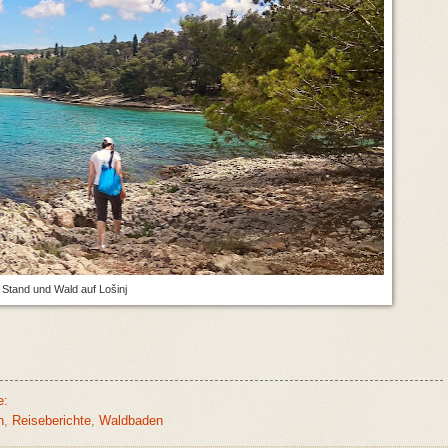
Stand und Wald auf
Lošinj
e:
n
,
Reiseberichte
,
Waldbaden