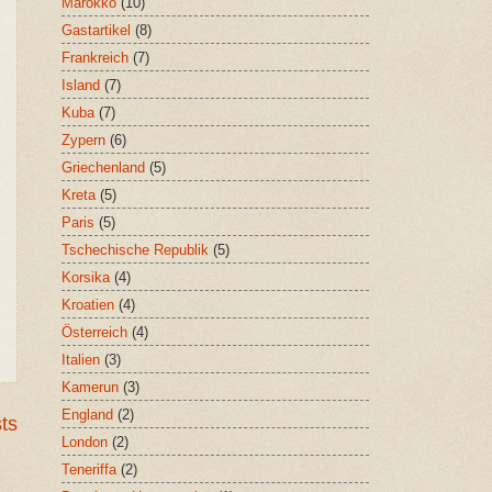
Marokko
(10)
Gastartikel
(8)
Frankreich
(7)
Island
(7)
Kuba
(7)
Zypern
(6)
Griechenland
(5)
Kreta
(5)
Paris
(5)
Tschechische Republik
(5)
Korsika
(4)
Kroatien
(4)
Österreich
(4)
Italien
(3)
Kamerun
(3)
England
(2)
ts
London
(2)
Teneriffa
(2)