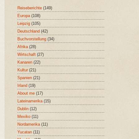
Reiseberichte
(149)
Europa
(108)
Leipzig
(105)
Deutschland
(42)
Buchvorstellung
(34)
Afrika
(28)
Wirtschaft
(27)
Kanaren
(22)
Kultur
(21)
Spanien
(21)
Irland
(19)
About me
(17)
Lateinamerika
(15)
Dublin
(12)
Mexiko
(11)
Nordamerika
(11)
Yucatan
(11)