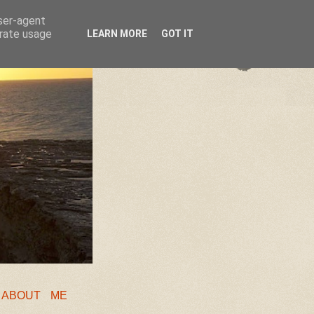
user-agent
erate usage
LEARN MORE
GOT IT
❖
ABOUT ME