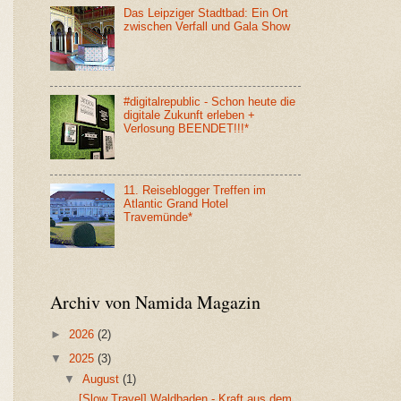
Das Leipziger Stadtbad: Ein Ort
zwischen Verfall und Gala Show
#digitalrepublic - Schon heute die
digitale Zukunft erleben +
Verlosung BEENDET!!!*
11. Reiseblogger Treffen im
Atlantic Grand Hotel
Travemünde*
Archiv von Namida Magazin
►
2026
(2)
▼
2025
(3)
▼
August
(1)
[Slow Travel] Waldbaden - Kraft aus dem