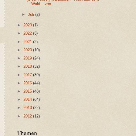
Wald – von...
►
Juli
(2)
►
2023
(1)
►
2022
(3)
►
2021
(2)
►
2020
(10)
►
2019
(24)
►
2018
(32)
►
2017
(39)
►
2016
(44)
►
2015
(48)
►
2014
(64)
►
2013
(22)
►
2012
(12)
Themen