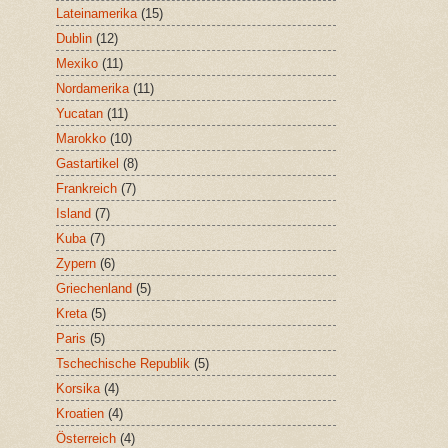
Lateinamerika
(15)
Dublin
(12)
Mexiko
(11)
Nordamerika
(11)
Yucatan
(11)
Marokko
(10)
Gastartikel
(8)
Frankreich
(7)
Island
(7)
Kuba
(7)
Zypern
(6)
Griechenland
(5)
Kreta
(5)
Paris
(5)
Tschechische Republik
(5)
Korsika
(4)
Kroatien
(4)
Österreich
(4)