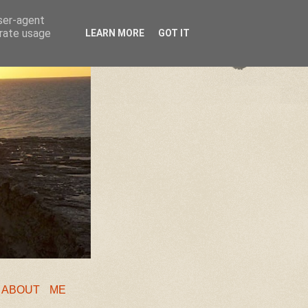
user-agent
erate usage
LEARN MORE
GOT IT
❖
ABOUT ME