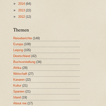
►
2014
(64)
►
2013
(22)
►
2012
(12)
Themen
Reiseberichte
(149)
Europa
(108)
Leipzig
(105)
Deutschland
(42)
Buchvorstellung
(34)
Afrika
(28)
Wirtschaft
(27)
Kanaren
(22)
Kultur
(21)
Spanien
(21)
Irland
(19)
About me
(17)