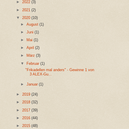
►
2022
(3)
►
2021
(2)
▼
2020
(10)
►
August
(1)
►
Juni
(1)
►
Mai
(1)
►
April
(2)
►
März
(3)
▼
Februar
(1)
"Frikadellen mal anders" - Gewinne 1 von
3 ALEX-Gu...
►
Januar
(1)
►
2019
(24)
►
2018
(32)
►
2017
(39)
►
2016
(44)
►
2015
(48)