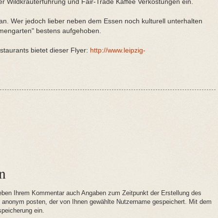
er Wildkräuterführung und Fair-Trade Kaffee Verkostungen ein.
 Wer jedoch lieber neben dem Essen noch kulturell unterhalten
lmengarten" bestens aufgehoben.
taurants bietet dieser Flyer:
http://www.leipzig-
n
eben Ihrem Kommentar auch Angaben zum Zeitpunkt der Erstellung des
t anonym posten, der von Ihnen gewählte Nutzername gespeichert. Mit dem
speicherung ein.