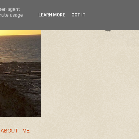
user-agent
erate usage
LEARN MORE
GOT IT
❖
ABOUT ME