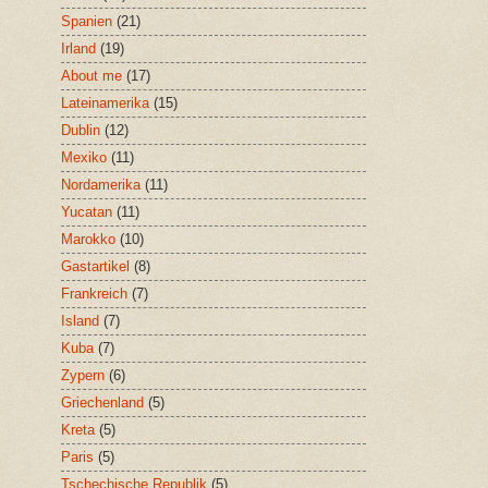
Spanien
(21)
Irland
(19)
About me
(17)
Lateinamerika
(15)
Dublin
(12)
Mexiko
(11)
Nordamerika
(11)
Yucatan
(11)
Marokko
(10)
Gastartikel
(8)
Frankreich
(7)
Island
(7)
Kuba
(7)
Zypern
(6)
Griechenland
(5)
Kreta
(5)
Paris
(5)
Tschechische Republik
(5)