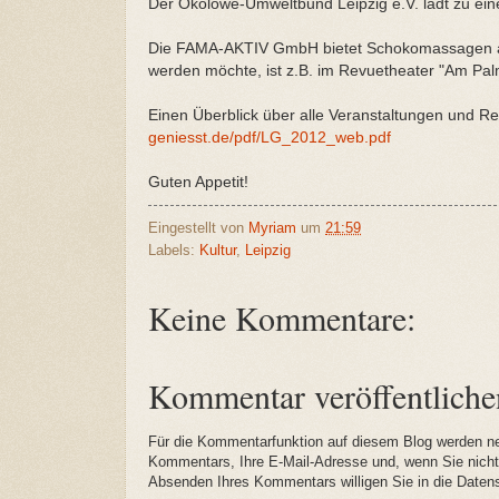
Der Ökolöwe-Umweltbund Leipzig e.V. lädt zu ein
Die FAMA-AKTIV GmbH bietet Schokomassagen an.
werden möchte, ist z.B. im Revuetheater "Am Pa
Einen Überblick über alle Veranstaltungen und Res
geniesst.de/pdf/LG_2012_web.pdf
Guten Appetit!
Eingestellt von
Myriam
um
21:59
Labels:
Kultur
,
Leipzig
Keine Kommentare:
Kommentar veröffentliche
Für die Kommentarfunktion auf diesem Blog werden n
Kommentars, Ihre E-Mail-Adresse und, wenn Sie nich
Absenden Ihres Kommentars willigen Sie in die Daten