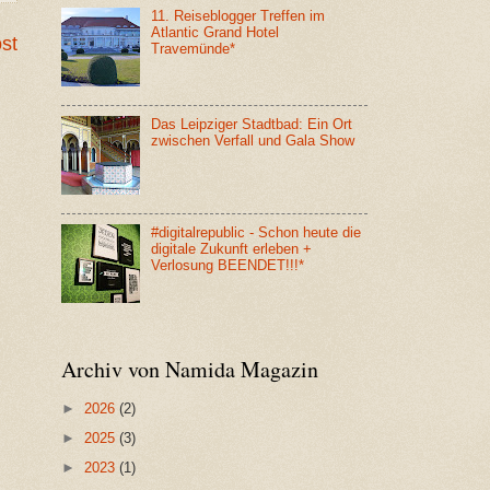
11. Reiseblogger Treffen im
Atlantic Grand Hotel
ost
Travemünde*
Das Leipziger Stadtbad: Ein Ort
zwischen Verfall und Gala Show
#digitalrepublic - Schon heute die
digitale Zukunft erleben +
Verlosung BEENDET!!!*
Archiv von Namida Magazin
►
2026
(2)
►
2025
(3)
►
2023
(1)