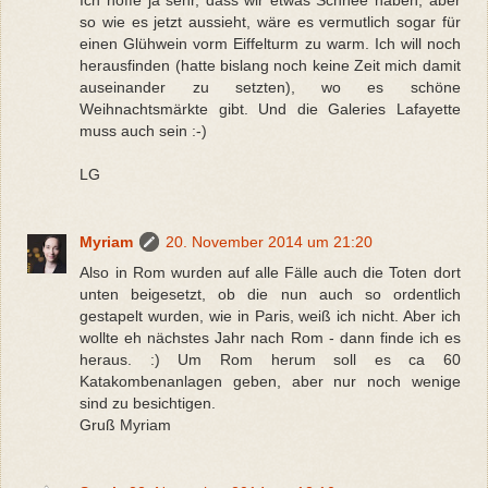
Ich hoffe ja sehr, dass wir etwas Schnee haben, aber
so wie es jetzt aussieht, wäre es vermutlich sogar für
einen Glühwein vorm Eiffelturm zu warm. Ich will noch
herausfinden (hatte bislang noch keine Zeit mich damit
auseinander zu setzten), wo es schöne
Weihnachtsmärkte gibt. Und die Galeries Lafayette
muss auch sein :-)
LG
Myriam
20. November 2014 um 21:20
Also in Rom wurden auf alle Fälle auch die Toten dort
unten beigesetzt, ob die nun auch so ordentlich
gestapelt wurden, wie in Paris, weiß ich nicht. Aber ich
wollte eh nächstes Jahr nach Rom - dann finde ich es
heraus. :) Um Rom herum soll es ca 60
Katakombenanlagen geben, aber nur noch wenige
sind zu besichtigen.
Gruß Myriam