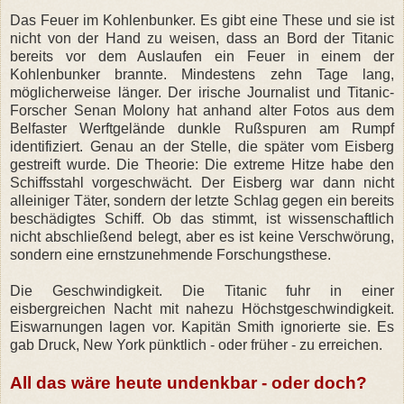
Das Feuer im Kohlenbunker. Es gibt eine These und sie ist
nicht von der Hand zu weisen, dass an Bord der Titanic
bereits vor dem Auslaufen ein Feuer in einem der
Kohlenbunker brannte. Mindestens zehn Tage lang,
möglicherweise länger. Der irische Journalist und Titanic-
Forscher Senan Molony hat anhand alter Fotos aus dem
Belfaster Werftgelände dunkle Rußspuren am Rumpf
identifiziert. Genau an der Stelle, die später vom Eisberg
gestreift wurde. Die Theorie: Die extreme Hitze habe den
Schiffsstahl vorgeschwächt. Der Eisberg war dann nicht
alleiniger Täter, sondern der letzte Schlag gegen ein bereits
beschädigtes Schiff. Ob das stimmt, ist wissenschaftlich
nicht abschließend belegt, aber es ist keine Verschwörung,
sondern eine ernstzunehmende Forschungsthese.
Die Geschwindigkeit. Die Titanic fuhr in einer
eisbergreichen Nacht mit nahezu Höchstgeschwindigkeit.
Eiswarnungen lagen vor. Kapitän Smith ignorierte sie. Es
gab Druck, New York pünktlich - oder früher - zu erreichen.
All das wäre heute undenkbar - oder doch?