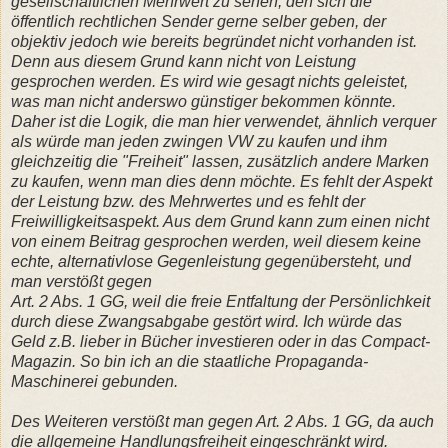
gesellschaftlichen Mehrwert zu sehen, den sich die
öffentlich rechtlichen Sender gerne selber geben, der
objektiv jedoch wie bereits begründet nicht vorhanden ist.
Denn aus diesem Grund kann nicht von Leistung
gesprochen werden. Es wird wie gesagt nichts geleistet,
was man nicht anderswo günstiger bekommen könnte.
Daher ist die Logik, die man hier verwendet, ähnlich verquer
als würde man jeden zwingen VW zu kaufen und ihm
gleichzeitig die "Freiheit" lassen, zusätzlich andere Marken
zu kaufen, wenn man dies denn möchte. Es fehlt der Aspekt
der Leistung bzw. des Mehrwertes und es fehlt der
Freiwilligkeitsaspekt. Aus dem Grund kann zum einen nicht
von einem Beitrag gesprochen werden, weil diesem keine
echte, alternativlose Gegenleistung gegenübersteht, und
man verstößt gegen
Art. 2 Abs. 1 GG, weil die freie Entfaltung der Persönlichkeit
durch diese Zwangsabgabe gestört wird. Ich würde das
Geld z.B. lieber in Bücher investieren oder in das Compact-
Magazin. So bin ich an die staatliche Propaganda-
Maschinerei gebunden.
Des Weiteren verstößt man gegen Art. 2 Abs. 1 GG, da auch
die allgemeine Handlungsfreiheit eingeschränkt wird.