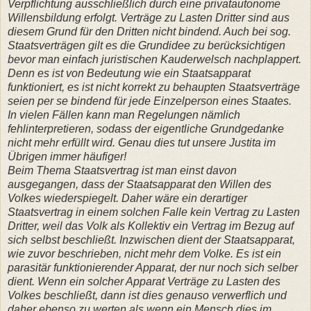
Verpflichtung ausschließlich durch eine privatautonome
Willensbildung erfolgt. Verträge zu Lasten Dritter sind aus
diesem Grund für den Dritten nicht bindend. Auch bei sog.
Staatsverträgen gilt es die Grundidee zu berücksichtigen
bevor man einfach juristischen Kauderwelsch nachplappert.
Denn es ist von Bedeutung wie ein Staatsapparat
funktioniert, es ist nicht korrekt zu behaupten Staatsverträge
seien per se bindend für jede Einzelperson eines Staates.
In vielen Fällen kann man Regelungen nämlich
fehlinterpretieren, sodass der eigentliche Grundgedanke
nicht mehr erfüllt wird. Genau dies tut unsere Justita im
Übrigen immer häufiger!
Beim Thema Staatsvertrag ist man einst davon
ausgegangen, dass der Staatsapparat den Willen des
Volkes wiederspiegelt. Daher wäre ein derartiger
Staatsvertrag in einem solchen Falle kein Vertrag zu Lasten
Dritter, weil das Volk als Kollektiv ein Vertrag im Bezug auf
sich selbst beschließt. Inzwischen dient der Staatsapparat,
wie zuvor beschrieben, nicht mehr dem Volke. Es ist ein
parasitär funktionierender Apparat, der nur noch sich selber
dient. Wenn ein solcher Apparat Verträge zu Lasten des
Volkes beschließt, dann ist dies genauso verwerflich und
daher ebenso zu werten als wenn ein Mensch dies im