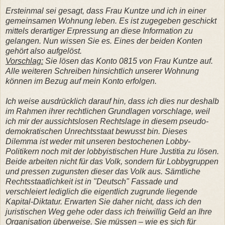
Ersteinmal sei gesagt, dass Frau Kuntze und ich in einer
gemeinsamen Wohnung leben. Es ist zugegeben geschickt
mittels derartiger Erpressung an diese Information zu
gelangen. Nun wissen Sie es. Eines der beiden Konten
gehört also aufgelöst.
Vorschlag:
Sie lösen das Konto 0815 von Frau Kuntze auf.
Alle weiteren Schreiben hinsichtlich unserer Wohnung
können im Bezug auf mein Konto erfolgen.
Ich weise ausdrücklich darauf hin, dass ich dies nur deshalb
im Rahmen ihrer rechtlichen Grundlagen vorschlage, weil
ich mir der aussichtslosen Rechtslage in diesem pseudo-
demokratischen Unrechtsstaat bewusst bin. Dieses
Dilemma ist weder mit unseren bestochenen Lobby-
Politikern noch mit der lobbyistischen Hure Justitia zu lösen.
Beide arbeiten nicht für das Volk, sondern für Lobbygruppen
und pressen zugunsten dieser das Volk aus. Sämtliche
Rechtsstaatlichkeit ist in "Deutsch" Fassade und
verschleiert lediglich die eigentlich zugrunde liegende
Kapital-Diktatur. Erwarten Sie daher nicht, dass ich den
juristischen Weg gehe oder dass ich freiwillig Geld an Ihre
Organisation überweise. Sie müssen – wie es sich für