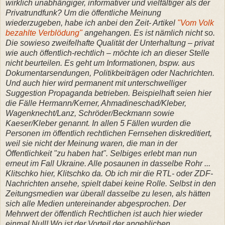
wirklich unabhängiger, informativer und vielfältiger als der
Privatrundfunk? Um die öffentliche Meinung
wiederzugeben, habe ich anbei den Zeit- Artikel
"Vom Volk
bezahlte Verblödung"
angehangen. Es ist nämlich nicht so.
Die sowieso zweifelhafte Qualität der Unterhaltung – privat
wie auch öffentlich-rechtlich – möchte ich an dieser Stelle
nicht beurteilen. Es geht um Informationen, bspw. aus
Dokumentarsendungen, Politikbeiträgen oder Nachrichten.
Und auch hier wird permanent mit unterschwelliger
Suggestion Propaganda betrieben. Beispielhaft seien hier
die Fälle Hermann/Kerner, Ahmadineschad/Kleber,
Wagenknecht/Lanz, Schröder/Beckmann sowie
Kaeser/Kleber genannt. In allen 5 Fällen wurden die
Personen im öffentlich rechtlichen Fernsehen diskreditiert,
weil sie nicht der Meinung waren, die man in der
Öffentlichkeit "zu haben hat". Selbiges erlebt man nun
erneut im Fall Ukraine. Alle posaunen in dasselbe Rohr ...
Klitschko hier, Klitschko da. Ob ich mir die RTL- oder ZDF-
Nachrichten ansehe, spielt dabei keine Rolle. Selbst in den
Zeitungsmedien war überall dasselbe zu lesen, als hätten
sich alle Medien untereinander abgesprochen. Der
Mehrwert der öffentlich Rechtlichen ist auch hier wieder
einmal Null! Wo ist der Vorteil der angeblichen