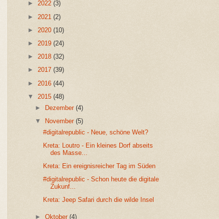
►
2022
(3)
►
2021
(2)
►
2020
(10)
►
2019
(24)
►
2018
(32)
►
2017
(39)
►
2016
(44)
▼
2015
(48)
►
Dezember
(4)
▼
November
(5)
#digitalrepublic - Neue, schöne Welt?
Kreta: Loutro - Ein kleines Dorf abseits
des Masse...
Kreta: Ein ereignisreicher Tag im Süden
#digitalrepublic - Schon heute die digitale
Zukunf...
Kreta: Jeep Safari durch die wilde Insel
►
Oktober
(4)