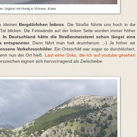
er Joghurt mit Honig in Vrísses, Kreta
m kleinen
Bergdörfchen Ímbros
. Die Straße führte uns hoch in die
s Tal blicken. Die Felswände auf der linken Seite wurden immer höher
d.
In Deutschland hätte die Straßenmeisterei schon längst eine
a entspannter.
Dann fährt man halt drumherum. ;-) Je höher wir
ossene Verkehrsschilder
. Ein Ortsschild war sogar so durchlöchert,
denn nun der Ort hieß.
Laut einer Doku, die ich auf youtube gesehen
ehrszeichen eignen sich hervorrragend als Zielscheibe.