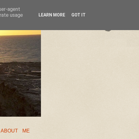
user-agent
erate usage
LEARN MORE
GOT IT
❖
ABOUT ME