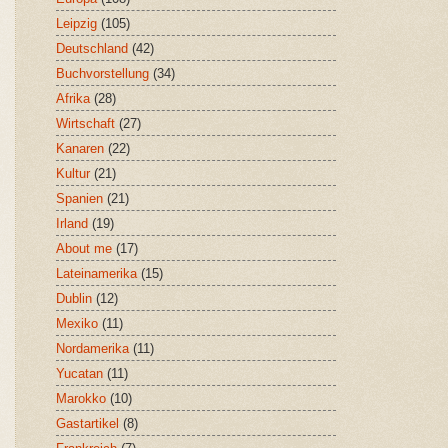
Leipzig
(105)
Deutschland
(42)
Buchvorstellung
(34)
Afrika
(28)
Wirtschaft
(27)
Kanaren
(22)
Kultur
(21)
Spanien
(21)
Irland
(19)
About me
(17)
Lateinamerika
(15)
Dublin
(12)
Mexiko
(11)
Nordamerika
(11)
Yucatan
(11)
Marokko
(10)
Gastartikel
(8)