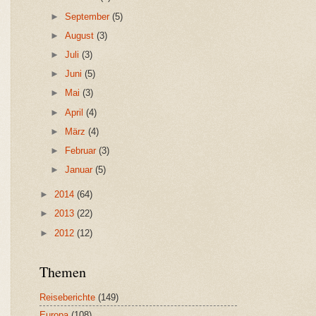
►
September
(5)
►
August
(3)
►
Juli
(3)
►
Juni
(5)
►
Mai
(3)
►
April
(4)
►
März
(4)
►
Februar
(3)
►
Januar
(5)
►
2014
(64)
►
2013
(22)
►
2012
(12)
Themen
Reiseberichte
(149)
Europa
(108)