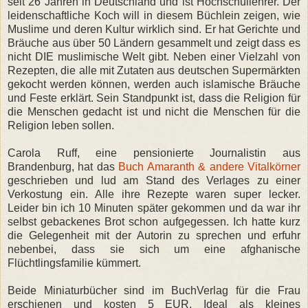
seit 26 Jahren in Deutschland und ist Hochschullehrer. Der
leidenschaftliche Koch will in diesem Büchlein zeigen, wie
Muslime und deren Kultur wirklich sind. Er hat Gerichte und
Bräuche aus über 50 Ländern gesammelt und zeigt dass es
nicht DIE muslimische Welt gibt. Neben einer Vielzahl von
Rezepten, die alle mit Zutaten aus deutschen Supermärkten
gekocht werden können, werden auch islamische Bräuche
und Feste erklärt. Sein Standpunkt ist, dass die Religion für
die Menschen gedacht ist und nicht die Menschen für die
Religion leben sollen.
Carola Ruff, eine pensionierte Journalistin aus
Brandenburg, hat das
Buch Amaranth & andere Vitalkörner
geschrieben und lud am Stand des Verlages zu einer
Verkostung ein. Alle ihre Rezepte waren super lecker.
Leider bin ich 10 Minuten später gekommen und da war ihr
selbst gebackenes Brot schon aufgegessen. Ich hatte kurz
die Gelegenheit mit der Autorin zu sprechen und erfuhr
nebenbei, dass sie sich um eine afghanische
Flüchtlingsfamilie kümmert.
Beide Miniaturbücher sind im BuchVerlag für die Frau
erschienen und kosten 5 EUR. Ideal als kleines