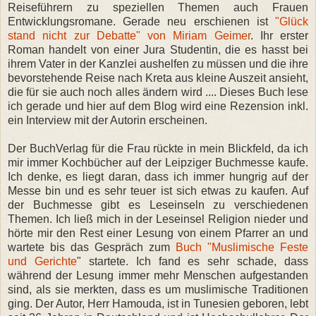
Reiseführern zu speziellen Themen auch Frauen
Entwicklungsromane. Gerade neu erschienen ist
"Glück
stand nicht zur Debatte" von Miriam Geimer
. Ihr erster
Roman handelt von einer Jura Studentin, die es hasst bei
ihrem Vater in der Kanzlei aushelfen zu müssen und die ihre
bevorstehende Reise nach Kreta aus kleine Auszeit ansieht,
die für sie auch noch alles ändern wird .... Dieses Buch lese
ich gerade und hier auf dem Blog wird eine Rezension inkl.
ein Interview mit der Autorin erscheinen.
Der BuchVerlag für die Frau rückte in mein Blickfeld, da ich
mir immer Kochbücher auf der Leipziger Buchmesse kaufe.
Ich denke, es liegt daran, dass ich immer hungrig auf der
Messe bin und es sehr teuer ist sich etwas zu kaufen. Auf
der Buchmesse gibt es Leseinseln zu verschiedenen
Themen. Ich ließ mich in der Leseinsel Religion nieder und
hörte mir den Rest einer Lesung von einem Pfarrer an und
wartete bis das Gespräch zum
Buch "Muslimische Feste
und Gerichte
" startete. Ich fand es sehr schade, dass
während der Lesung immer mehr Menschen aufgestanden
sind, als sie merkten, dass es um muslimische Traditionen
ging. Der Autor, Herr Hamouda, ist in Tunesien geboren, lebt