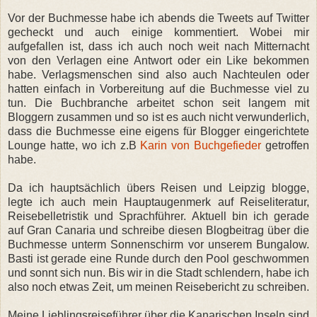
Vor der Buchmesse habe ich abends die Tweets auf Twitter
gecheckt und auch einige kommentiert. Wobei mir
aufgefallen ist, dass ich auch noch weit nach Mitternacht
von den Verlagen eine Antwort oder ein Like bekommen
habe. Verlagsmenschen sind also auch Nachteulen oder
hatten einfach in Vorbereitung auf die Buchmesse viel zu
tun. Die Buchbranche arbeitet schon seit langem mit
Bloggern zusammen und so ist es auch nicht verwunderlich,
dass die Buchmesse eine eigens für Blogger eingerichtete
Lounge hatte, wo ich z.B
Karin von Buchgefieder
getroffen
habe.
Da ich hauptsächlich übers Reisen und Leipzig blogge,
legte ich auch mein Hauptaugenmerk auf Reiseliteratur,
Reisebelletristik und Sprachführer. Aktuell bin ich gerade
auf Gran Canaria und schreibe diesen Blogbeitrag über die
Buchmesse unterm Sonnenschirm vor unserem Bungalow.
Basti ist gerade eine Runde durch den Pool geschwommen
und sonnt sich nun. Bis wir in die Stadt schlendern, habe ich
also noch etwas Zeit, um meinen Reisebericht zu schreiben.
Meine Lieblingsreiseführer über die Kanarischen Inseln sind