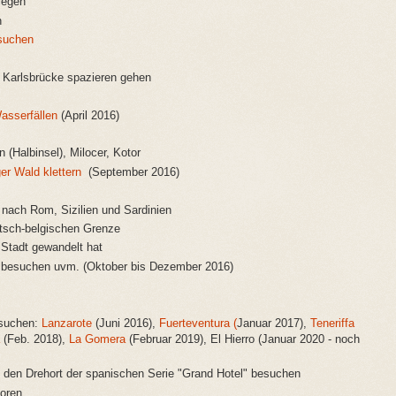
iegen
n
esuchen
e Karlsbrücke spazieren gehen
asserfällen
(April 2016)
 (Halbinsel), Milocer, Kotor
er Wald klettern
(September 2016)
 nach Rom, Sizilien und Sardinien
utsch-belgischen Grenze
 Stadt gewandelt hat
m besuchen uvm. (Oktober bis Dezember 2016)
esuchen:
Lanzarote
(Juni 2016
),
Fuerteventura (
Januar 2017)
,
Teneriffa
(Feb. 2018),
La Gomera
(Februar 2019), El Hierro (Januar 2020 - noch
 den Drehort der spanischen Serie "Grand Hotel" besuchen
oren