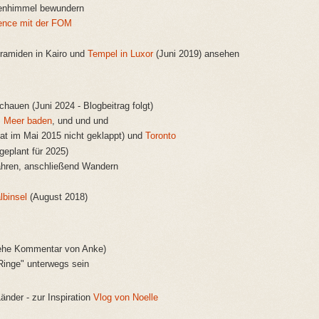
enhimmel bewundern
rence mit der FOM
yramiden in Kairo und
Tempel in Luxor
(Juni 2019) ansehen
auen (Juni 2024 - Blogbeitrag folgt)
m Meer baden
, und und und
hat im Mai 2015 nicht geklappt) und
Toronto
eplant für 2025)
fahren, anschließend Wandern
lbinsel
(August 2018)
ehe Kommentar von Anke)
Ringe" unterwegs sein
änder - zur Inspiration
Vlog von Noelle