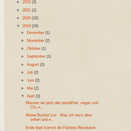
►
2022
(3)
►
2021
(2)
►
2020
(10)
▼
2019
(24)
►
Dezember
(1)
►
November
(2)
►
Oktober
(1)
►
September
(1)
►
August
(3)
►
Juli
(2)
►
Juni
(2)
►
Mai
(2)
▼
April
(3)
Müssen wir jetzt alle plastikfrei, vegan und
CO₂-n...
Meine Bucket List - Was ich noch alles
sehen und e...
Ende April kommt die Fashion Revolution