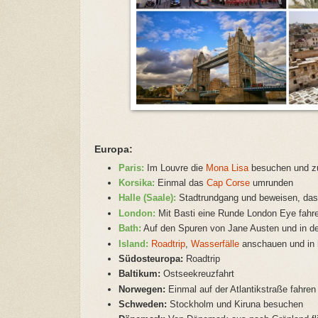
Europa:
Paris:
Im Louvre die
Mona Lisa
besuchen und z
Korsika:
Einmal das
Cap Corse
umrunden
Halle (Saale):
Stadtrundgang und beweisen, da
London:
Mit Basti eine Runde London Eye fahr
Bath:
Auf den Spuren von Jane Austen und in d
Island:
Roadtrip
,
Wasserfälle
anschauen und in 
Südosteuropa:
Roadtrip
Baltikum:
Ostseekreuzfahrt
Norwegen:
Einmal auf der Atlantikstraße fahren
Schweden:
Stockholm und Kiruna besuchen