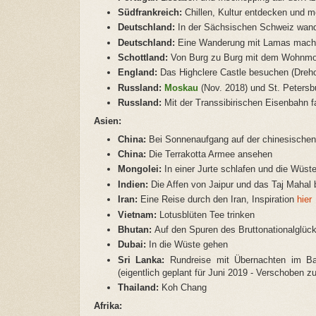
Südfrankreich:
Chillen, Kultur entdecken und 
Deutschland:
In der Sächsischen Schweiz wande
Deutschland:
Eine Wanderung mit Lamas machen
Schottland:
Von Burg zu Burg mit dem Wohnmo
England:
Das Highclere Castle besuchen (Dreh
Russland:
Moskau
(Nov. 2018) und St. Peters
Russland:
Mit der Transsibirischen Eisenbahn f
Asien:
China:
Bei Sonnenaufgang auf der chinesischen
China:
Die Terrakotta Armee ansehen
Mongolei:
In einer Jurte schlafen und die Wüs
Indien:
Die Affen von Jaipur und das Taj Mahal
Iran:
Eine Reise durch den Iran, Inspiration
hier
Vietnam:
Lotusblüten Tee trinken
Bhutan:
Auf den Spuren des Bruttonationalglüc
Dubai:
In die Wüste gehen
Sri Lanka:
Rundreise mit Übernachten im Ba
(eigentlich geplant für Juni 2019 - Verschoben 
Thailand:
Koh Chang
Afrika: