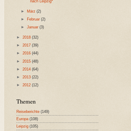
nach Leipzig*
►
März
(2)
►
Februar
(2)
►
Januar
(3)
►
2018
(32)
►
2017
(39)
►
2016
(44)
►
2015
(48)
►
2014
(64)
►
2013
(22)
►
2012
(12)
Themen
Reiseberichte
(149)
Europa
(108)
Leipzig
(105)