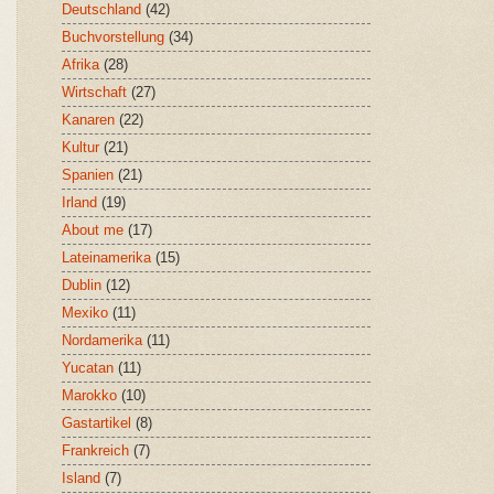
Deutschland
(42)
Buchvorstellung
(34)
Afrika
(28)
Wirtschaft
(27)
Kanaren
(22)
Kultur
(21)
Spanien
(21)
Irland
(19)
About me
(17)
Lateinamerika
(15)
Dublin
(12)
Mexiko
(11)
Nordamerika
(11)
Yucatan
(11)
Marokko
(10)
Gastartikel
(8)
Frankreich
(7)
Island
(7)