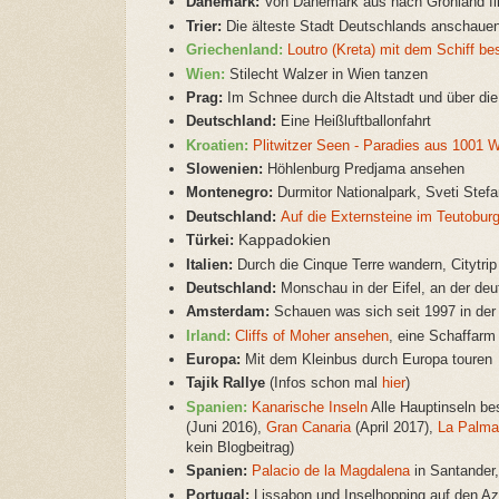
Dänemark:
Von Dänemark aus nach Grönland fl
Trier:
Die älteste Stadt Deutschlands anschaue
Griechenland:
Loutro (Kreta) mit dem Schiff b
Wien:
Stilecht Walzer in Wien tanzen
Prag:
Im Schnee durch die Altstadt und über di
Deutschland:
Eine Heißluftballonfahrt
Kroatien:
Plitwitzer Seen - Paradies aus 1001 W
Slowenien:
Höhlenburg Predjama ansehen
Montenegro:
Durmitor Nationalpark, Sveti Stefan
Deutschland:
Auf die Externsteine im Teutoburg
Türkei:
Kappadokien
Italien:
Durch die Cinque Terre wandern, Citytrip
Deutschland:
Monschau in der Eifel, an der de
Amsterdam:
Schauen was sich seit 1997 in der
Irland:
Cliffs of Moher ansehen
, eine Schaffar
Europa:
Mit dem Kleinbus durch Europa touren
Tajik Rallye
(Infos schon mal
hier
)
Spanien:
Kanarische Inseln
Alle Hauptinseln b
(
Juni 2016
),
Gran Canaria
(April 2017),
La Palma
kein Blogbeitrag)
Spanien:
Palacio de la Magdalena
in Santander,
Portugal:
Lissabon und Inselhopping auf den Az