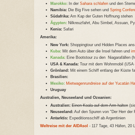
Marokko:
In der
Sahara schlafen
und den Stern
Namibia:
Die Big Five sehen und
Spring Confe
Südafrika:
Am Kap der Guten Hoffnung stehen
Ägypten:
Nilkreuzfahrt, Abu Simbel, Assuan, P
Kenia:
Safari
Amerika:
New York:
Shoppingtour und Hidden Places ansch
Kuba:
Mit dem Auto über die Insel fahren und
i
Kanada:
Eine Bootstour zu den Niagarafällen (
USA & Kanada:
Tour mit dem Wohnmobil (USA g
Grönland:
Mit einem Schiff entlang der Küste 
Brasilien:
Mexiko:
Mietwagenrundreise auf der Yucatán Ha
Uruguay
Australien, Neuseeland und Ozeanien:
Australien:
Einen Koala auf dem Arm halten
(si
Neuseeland:
Auf den Spuren von "Der Herr der 
Antarktis:
Expeditionsschiff ab Argentinien
Weltreise mit der AIDAsol
- 117 Tage, 43 Häfen, 20 L