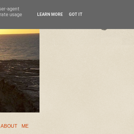
user-agent
erate usage
LEARN MORE
GOT IT
❖
ABOUT ME